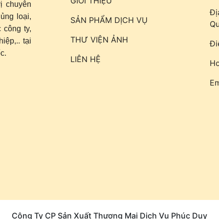
GIỚI THIỆU
ị chuyên
Đị
ủng loại,
SẢN PHẨM DỊCH VỤ
Qu
 công ty,
THƯ VIỆN ẢNH
ệp,.. tại
Đi
c.
LIÊN HỆ
Ho
Em
Công Ty CP Sản Xuất Thương Mại Dịch Vụ Phúc Duy