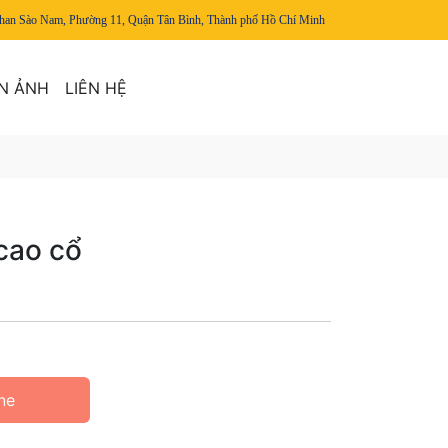
han Sào Nam, Phường 11, Quận Tân Bình, Thành phố Hồ Chí Minh
N ẢNH
LIÊN HỆ
cao cổ
ne