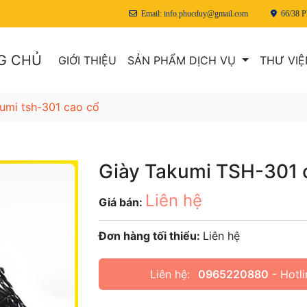
Email:
info.phucduy@gmail.com
66/38 P
G CHỦ
GIỚI THIỆU
SẢN PHẨM DỊCH VỤ
THƯ VIỆ
kumi tsh-301 cao cổ
Giày Takumi TSH-301 
Liên hệ
Giá bán:
Đơn hàng tối thiểu:
Liên hệ
Liên hệ:
0965220880
- Hotli