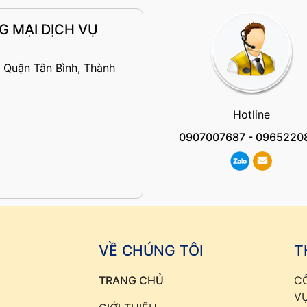
 MẠI DỊCH VỤ
 Quận Tân Bình, Thành
Hotline
0907007687
-
0965220
VỀ CHÚNG TÔI
T
TRANG CHỦ
C
V