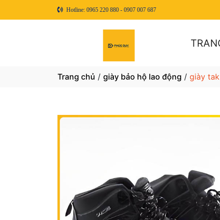
Hotline: 0965 220 880 - 0907 007 687
TRAN
Trang chủ
/
giày bảo hộ lao động
/
giày ta