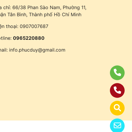
a chỉ: 66/38 Phan Sào Nam, Phường 11,
ận Tân Bình, Thành phố Hồ Chí Minh
ện thoại:
0907007687
tline:
0965220880
ail:
info.phucduy@gmail.com